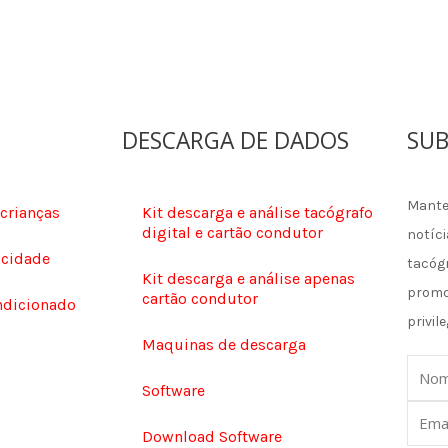
DESCARGA DE DADOS
SUB
Mante
 crianças
Kit descarga e análise tacógrafo
digital e cartão condutor
notíci
ocidade
tacóg
Kit descarga e análise apenas
promo
cartão condutor
ndicionado
privile
Maquinas de descarga
Nom
Software
Email
Download Software