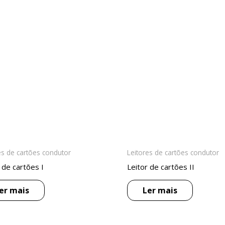
es de cartões condutor
Leitores de cartões condutor
 de cartões I
Leitor de cartões II
er mais
Ler mais