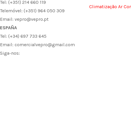
Tel: (+351) 214 660 119
Climatização Ar Co
Telemóvel: (+351) 964 050 309
Email: vepro@vepro.pt
ESPAÑA
Tel: (+34) 697 733 645
Email: comercialvepro@gmail.com
Siga-nos:
F
I
L
a
n
i
c
s
n
e
t
k
b
a
e