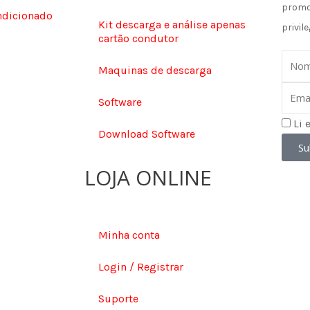
promo
ndicionado
Kit descarga e análise apenas
privile
cartão condutor
Nom
Maquinas de descarga
Email
Software
Li 
Download Software
Su
LOJA ONLINE
Minha conta
Login / Registrar
Suporte