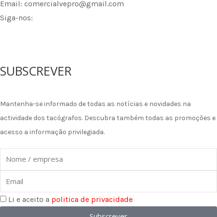
Email: comercialvepro@gmail.com
Siga-nos:
F
I
L
a
n
i
SUBSCREVER
c
s
n
Mantenha-se informado de todas as notícias e novidades na
e
t
k
actividade dos tacógrafos. Descubra também todas as promoções e
acesso a informação privilegiada.
b
a
e
Nome
o
g
d
Email
o
r
i
Li e aceito a
politica de privacidade
k
a
n
Subscrever