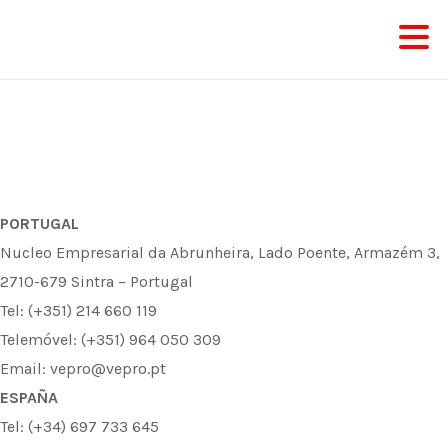
Skip
to
content
PORTUGAL
Nucleo Empresarial da Abrunheira, Lado Poente, Armazém 3,
2710-679 Sintra – Portugal
Tel: (+351) 214 660 119
Telemóvel: (+351) 964 050 309
Email: vepro@vepro.pt
ESPAÑA
Tel: (+34) 697 733 645