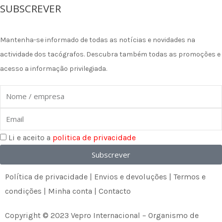
a
n
i
SUBSCREVER
c
s
n
Mantenha-se informado de todas as notícias e novidades na
e
t
k
actividade dos tacógrafos. Descubra também todas as promoções e
acesso a informação privilegiada.
b
a
e
Nome
o
g
d
Email
o
r
i
Li e aceito a
politica de privacidade
k
a
n
Subscrever
m
Política de privacidade
|
Envios e devoluções
|
Termos e
condições
|
Minha conta
|
Contacto
Copyright © 2023 Vepro Internacional – Organismo de