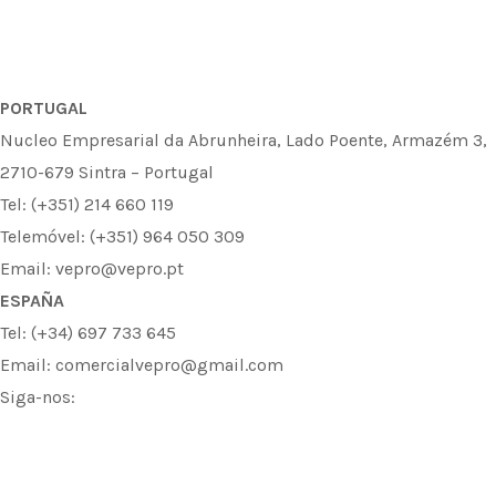
PORTUGAL
Nucleo Empresarial da Abrunheira, Lado Poente, Armazém 3,
2710-679 Sintra – Portugal
Tel: (+351) 214 660 119
Telemóvel: (+351) 964 050 309
Email: vepro@vepro.pt
ESPAÑA
Tel: (+34) 697 733 645
Email: comercialvepro@gmail.com
Siga-nos:
F
I
L