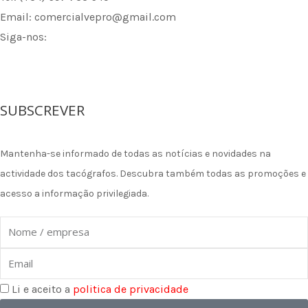
Email: comercialvepro@gmail.com
Siga-nos:
F
I
L
a
n
i
SUBSCREVER
c
s
n
Mantenha-se informado de todas as notícias e novidades na
e
t
k
actividade dos tacógrafos. Descubra também todas as promoções e
acesso a informação privilegiada.
b
a
e
Nome
o
g
d
Email
o
r
i
Li e aceito a
politica de privacidade