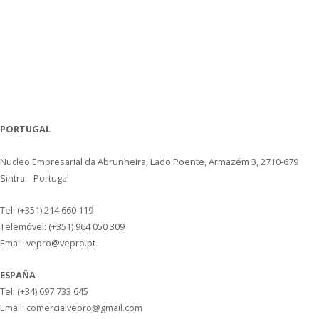
PORTUGAL
Nucleo Empresarial da Abrunheira, Lado Poente, Armazém 3, 2710-679
Sintra – Portugal
Tel: (+351) 214 660 119
Telemóvel: (+351) 964 050 309
Email: vepro@vepro.pt
ESPAÑA
Tel: (+34) 697 733 645
Email: comercialvepro@gmail.com