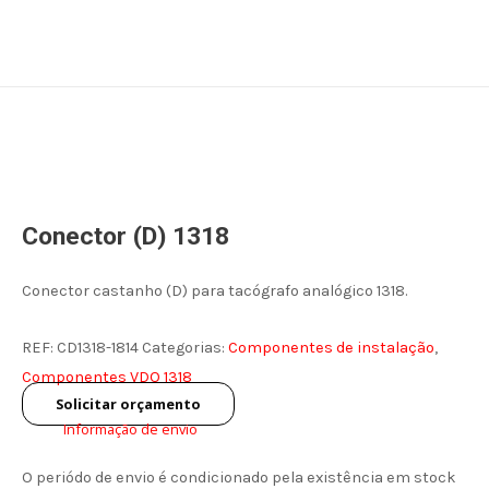
Skip
Search
to
content
Conector (D) 1318
Conector castanho (D) para tacógrafo analógico 1318.
REF:
CD1318-1814
Categorias:
Componentes de instalação
,
Componentes VDO 1318
Solicitar orçamento
Informação de envio
O periódo de envio é condicionado pela existência em stock