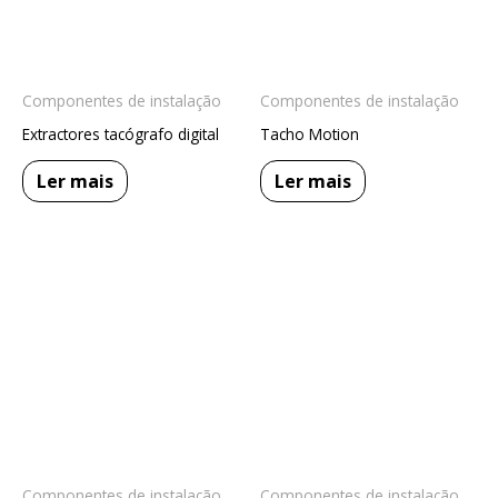
Componentes de instalação
Componentes de instalação
Extractores tacógrafo digital
Tacho Motion
Ler mais
Ler mais
Componentes de instalação
Componentes de instalação