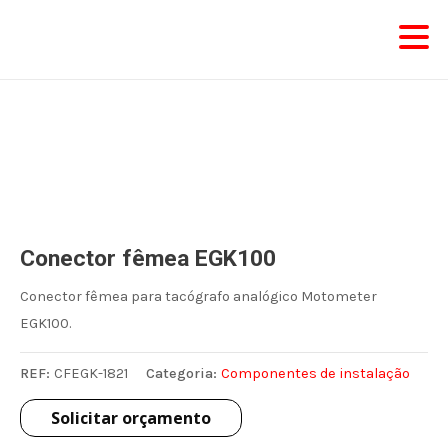
Skip
to
content
Conector fêmea EGK100
Conector fêmea para tacógrafo analógico Motometer
EGK100.
REF:
CFEGK-1821
Categoria:
Componentes de instalação
Solicitar orçamento