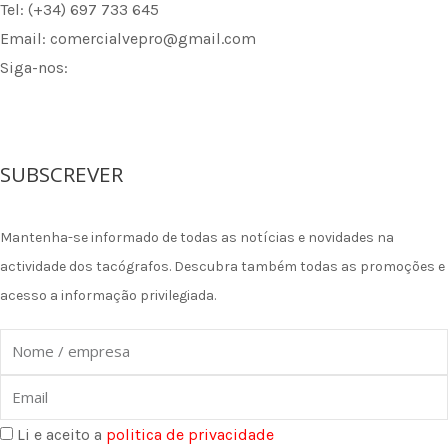
Tel: (+34) 697 733 645
Email: comercialvepro@gmail.com
Siga-nos:
F
I
L
a
n
i
SUBSCREVER
c
s
n
Mantenha-se informado de todas as notícias e novidades na
e
t
k
actividade dos tacógrafos. Descubra também todas as promoções e
acesso a informação privilegiada.
b
a
e
Nome
o
g
d
Email
o
r
i
Li e aceito a
politica de privacidade