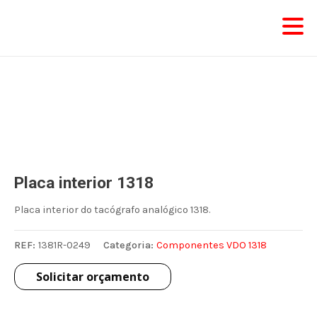
Skip
to
content
Placa interior 1318
Placa interior do tacógrafo analógico 1318.
REF:
1381R-0249
Categoria:
Componentes VDO 1318
Solicitar orçamento