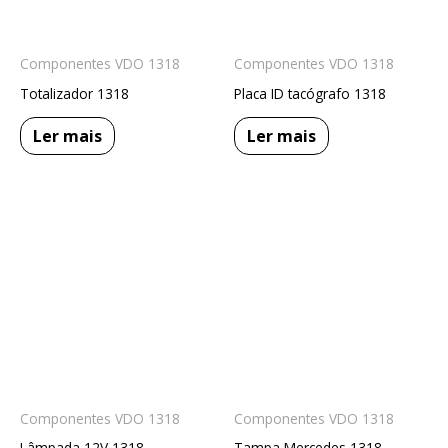
Componentes VDO 1318
Componentes VDO 1318
Totalizador 1318
Placa ID tacógrafo 1318
Ler mais
Ler mais
Componentes VDO 1318
Componentes VDO 1318
Lâmpada 12V 1318
Tampa Mercedes 1318