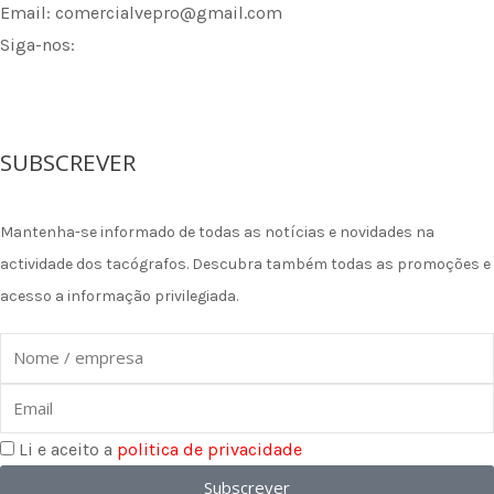
Email: comercialvepro@gmail.com
Siga-nos:
F
I
L
a
n
i
SUBSCREVER
c
s
n
Mantenha-se informado de todas as notícias e novidades na
e
t
k
actividade dos tacógrafos. Descubra também todas as promoções e
acesso a informação privilegiada.
b
a
e
Nome
o
g
d
Email
o
r
i
Li e aceito a
politica de privacidade
Subscrever