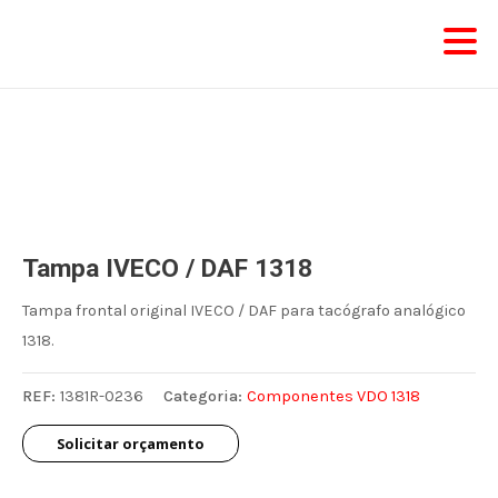
Skip
to
content
Tampa IVECO / DAF 1318
Tampa frontal original IVECO / DAF para tacógrafo analógico
1318.
REF:
1381R-0236
Categoria:
Componentes VDO 1318
Solicitar orçamento