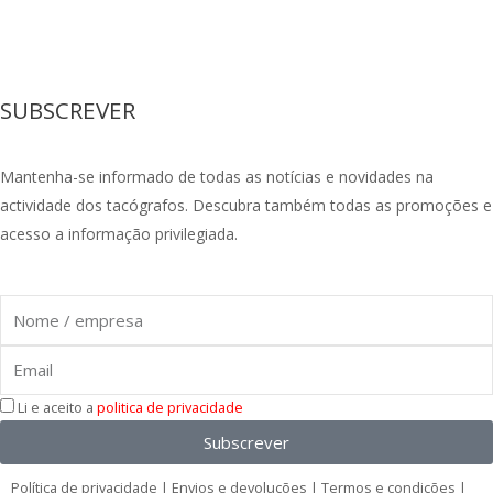
F
I
L
a
n
i
SUBSCREVER
c
s
n
Mantenha-se informado de todas as notícias e novidades na
e
t
k
actividade dos tacógrafos. Descubra também todas as promoções e
acesso a informação privilegiada.
b
a
e
Nome
o
g
d
Email
o
r
i
Li e aceito a
politica de privacidade
k
a
n
Subscrever
Política de privacidade
|
Envios e devoluções
|
Termos e condições
|