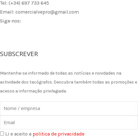
Tel: (+34) 697 733 645
Email: comercialvepro@gmail.com
Siga-nos:
F
I
L
a
n
i
SUBSCREVER
c
s
n
Mantenha-se informado de todas as notícias e novidades na
e
t
k
actividade dos tacógrafos. Descubra também todas as promoções e
acesso a informação privilegiada.
b
a
e
Nome
o
g
d
Email
o
r
i
Li e aceito a
politica de privacidade