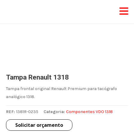
Skip
to
content
Tampa Renault 1318
Tampa frontal original Renault Premium para tacógrafo
analógico 1318.
REF:
1381R-0235
Categoria:
Componentes VDO 1318
Solicitar orçamento