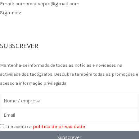
Email: comercialvepro@gmail.com
Siga-nos:
F
I
L
a
n
i
SUBSCREVER
c
s
n
Mantenha-se informado de todas as notícias e novidades na
e
t
k
actividade dos tacógrafos. Descubra também todas as promoções e
acesso a informação privilegiada.
b
a
e
Nome
o
g
d
Email
o
r
i
Li e aceito a
politica de privacidade
Subscrever