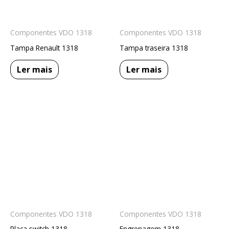
Componentes VDO 1318
Componentes VDO 1318
Tampa Renault 1318
Tampa traseira 1318
Ler mais
Ler mais
Componentes VDO 1318
Componentes VDO 1318
Placa switch 1318
Engrenagem 1318