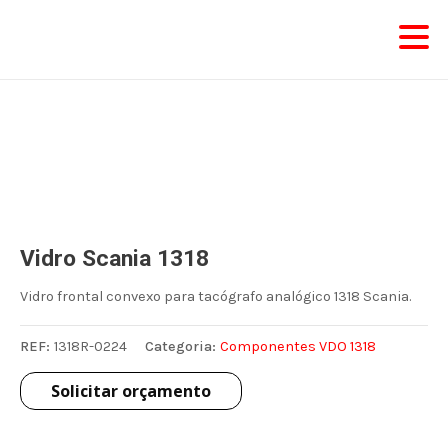
Skip
to
content
Vidro Scania 1318
Vidro frontal convexo para tacógrafo analógico 1318 Scania.
REF:
1318R-0224
Categoria:
Componentes VDO 1318
Solicitar orçamento