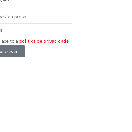
giada.
e
e aceito a
politica de privacidade
bscrever