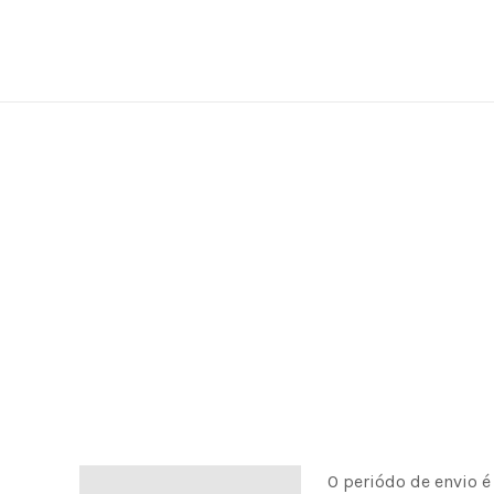
Skip
to
content
O periódo de envio é
Informação de envio