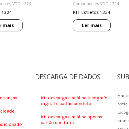
entes VDO 1324
Componentes VDO 1324
o 1324
KIT Estiletos 1324
r mais
Ler mais
DESCARGA DE DADOS
SUB
Mante
 crianças
Kit descarga e análise tacógrafo
digital e cartão condutor
notíci
ocidade
tacóg
Kit descarga e análise apenas
promo
cartão condutor
ndicionado