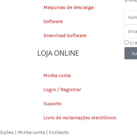
privile
Maquinas de descarga
Nom
Software
Email
Download Software
Li 
LOJA ONLINE
Su
Minha conta
Login / Registrar
Suporte
Livro de reclamações electrónico
dições
|
Minha conta
|
Contacto