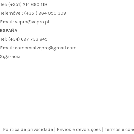
Tel: (+351) 214 660 119
Telemóvel: (+351) 964 050 309
Email: vepro@vepro.pt
ESPAÑA
Tel: (+34) 697 733 645
Email: comercialvepro@gmail.com
Siga-nos:
F
I
L
a
n
i
c
s
n
e
t
k
b
a
e
Política de privacidade
|
Envios e devoluções
|
Termos e con