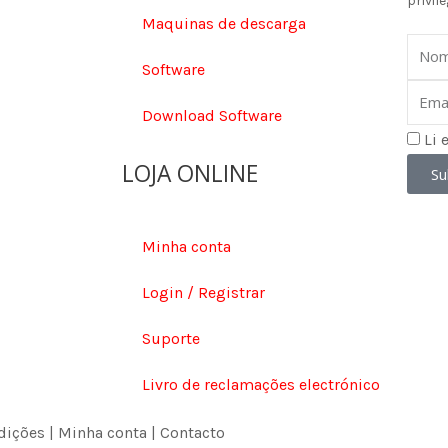
privile
Maquinas de descarga
Nom
Software
Email
Download Software
Li 
LOJA ONLINE
Su
Minha conta
Login / Registrar
Suporte
Livro de reclamações electrónico
dições
|
Minha conta
|
Contacto