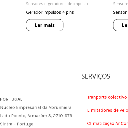
Sensores e geradores de impulso
Sensore
Gerador impulsos 4 pins
Sensor
Ler mais
Le
SERVIÇOS
Tranporte colectivo
PORTUGAL
Nucleo Empresarial da Abrunheira,
Limitadores de vel
Lado Poente, Armazém 3, 2710-679
Climatização Ar Co
Sintra – Portugal