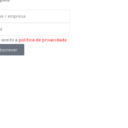
giada.
e
e aceito a
politica de privacidade
bscrever