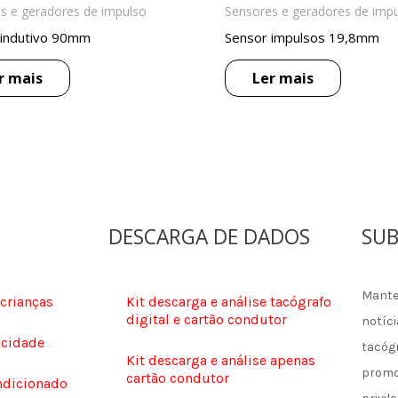
s e geradores de impulso
Sensores e geradores de imp
 indutivo 90mm
Sensor impulsos 19,8mm
r mais
Ler mais
DESCARGA DE DADOS
SUB
Mante
 crianças
Kit descarga e análise tacógrafo
digital e cartão condutor
notíci
ocidade
tacóg
Kit descarga e análise apenas
promo
cartão condutor
ndicionado