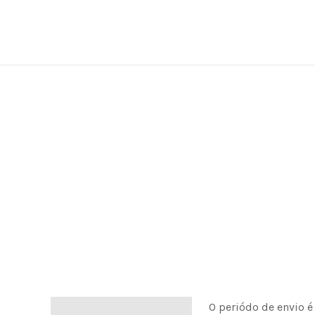
Skip
to
content
O periódo de envio é
Informação de envio