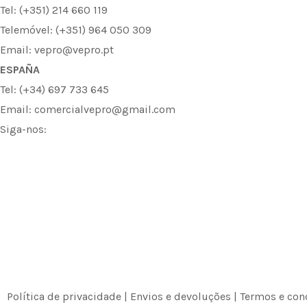
Tel: (+351) 214 660 119
Telemóvel: (+351) 964 050 309
Email: vepro@vepro.pt
ESPAÑA
Tel: (+34) 697 733 645
Email: comercialvepro@gmail.com
Siga-nos:
F
I
L
a
n
i
c
s
n
e
t
k
b
a
e
Política de privacidade
|
Envios e devoluções
|
Termos e con