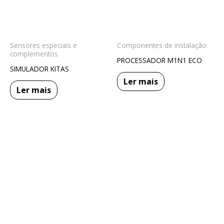
Sensores especiais e
Componentes de instalação
complementos
PROCESSADOR M1N1 ECO
SIMULADOR KITAS
Ler mais
Ler mais