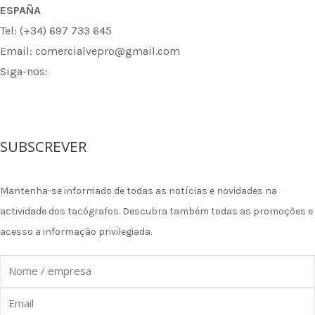
ESPAÑA
Tel: (+34) 697 733 645
Email: comercialvepro@gmail.com
Siga-nos:
F
I
L
a
n
i
SUBSCREVER
c
s
n
Mantenha-se informado de todas as notícias e novidades na
e
t
k
actividade dos tacógrafos. Descubra também todas as promoções e
acesso a informação privilegiada.
b
a
e
Nome
o
g
d
Email