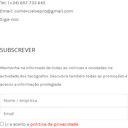
Tel: (+34) 697 733 645
Email: comercialvepro@gmail.com
Siga-nos:
F
I
L
a
n
i
SUBSCREVER
c
s
n
Mantenha-se informado de todas as notícias e novidades na
e
t
k
actividade dos tacógrafos. Descubra também todas as promoções e
acesso a informação privilegiada.
b
a
e
Nome
o
g
d
Email
o
r
i
Li e aceito a
politica de privacidade