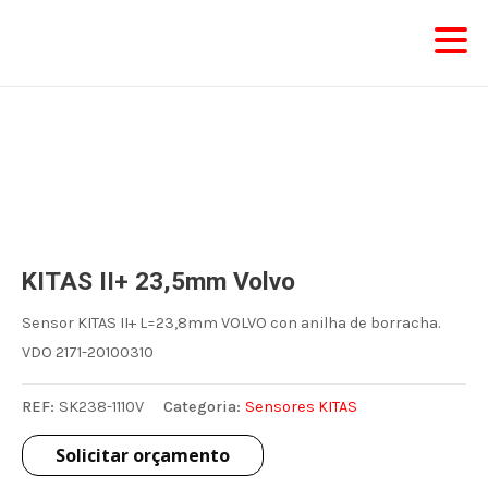
Skip
to
content
KITAS II+ 23,5mm Volvo
Sensor KITAS II+ L=23,8mm VOLVO con anilha de borracha.
VDO 2171-20100310
REF:
SK238-1110V
Categoria:
Sensores KITAS
Solicitar orçamento