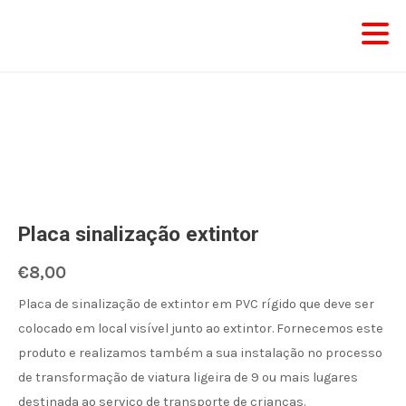
Skip
to
content
Quantidade
de
Placa sinalização extintor
Placa
sinalização
€
8,00
extintor
Placa de sinalização de extintor em PVC rígido que deve ser
colocado em local visível junto ao extintor. Fornecemos este
produto e realizamos também a sua instalação no processo
de transformação de viatura ligeira de 9 ou mais lugares
destinada ao serviço de transporte de crianças.