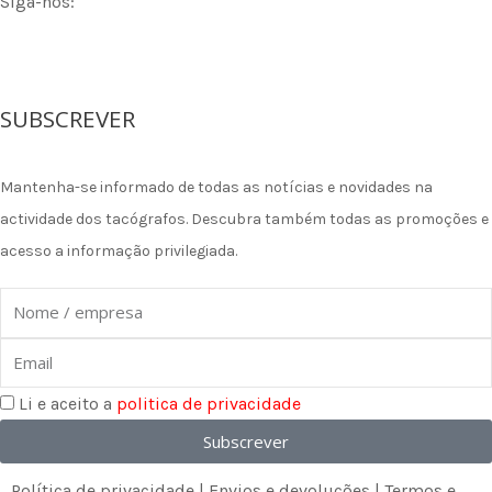
Siga-nos:
F
I
L
a
n
i
SUBSCREVER
c
s
n
Mantenha-se informado de todas as notícias e novidades na
e
t
k
actividade dos tacógrafos. Descubra também todas as promoções e
acesso a informação privilegiada.
b
a
e
Nome
o
g
d
Email
o
r
i
Li e aceito a
politica de privacidade
k
a
n
Subscrever
Política de privacidade
|
Envios e devoluções
|
Termos e