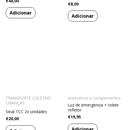
€
48,00
€
8,00
Adicionar
Adicionar
TRANSPORTE COLETIVO
Acessórios e complementos
CRIANÇAS
Luz de emergencia + colete
refletor
Sinal TCC 2x unidades
€
19,95
€
20,00
Adicionar