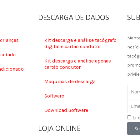
DESCARGA DE DADOS
SUB
Mante
 crianças
Kit descarga e análise tacógrafo
digital e cartão condutor
notíci
ocidade
tacóg
Kit descarga e análise apenas
promo
cartão condutor
ndicionado
privile
Maquinas de descarga
Nom
Software
Email
Download Software
Li 
LOJA ONLINE
Su