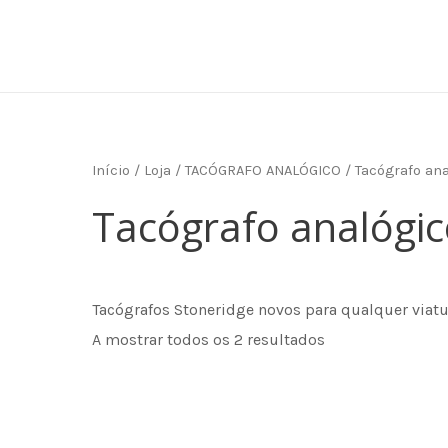
Skip
to
content
Início
/
Loja
/
TACÓGRAFO ANALÓGICO
/ Tacógrafo an
Tacógrafo analógic
Tacógrafos Stoneridge novos para qualquer viatu
A mostrar todos os 2 resultados