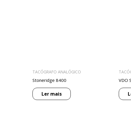
TACÓGRAFO ANALÓGICO
TACÓ
Stoneridge 8400
VDO S
Ler mais
L