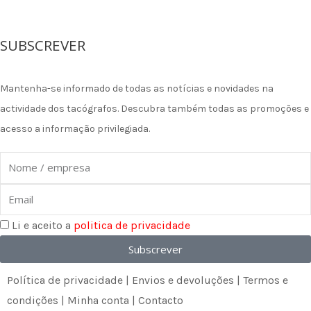
F
I
L
a
n
i
SUBSCREVER
c
s
n
Mantenha-se informado de todas as notícias e novidades na
e
t
k
actividade dos tacógrafos. Descubra também todas as promoções e
acesso a informação privilegiada.
b
a
e
Nome
o
g
d
Email
o
r
i
Li e aceito a
politica de privacidade
k
a
n
Subscrever
m
Política de privacidade
|
Envios e devoluções
|
Termos e
condições
|
Minha conta
|
Contacto