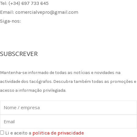
Tel: (+34) 697 733 645
Email: comercialvepro@gmail.com
Siga-nos:
F
I
L
a
n
i
SUBSCREVER
c
s
n
Mantenha-se informado de todas as notícias e novidades na
e
t
k
actividade dos tacógrafos. Descubra também todas as promoções e
acesso a informação privilegiada.
b
a
e
Nome
o
g
d
Email
o
r
i
Li e aceito a
politica de privacidade