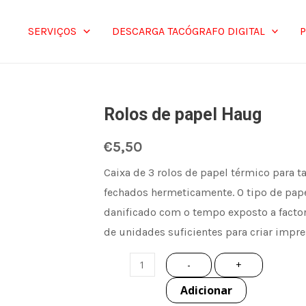
SERVIÇOS
DESCARGA TACÓGRAFO DIGITAL
Rolos de papel Haug
Quantidade
de
€
5,50
Rolos
Caixa de 3 rolos de papel térmico para t
de
fechados hermeticamente. O tipo de pape
papel
danificado com o tempo exposto a fact
Haug
de unidades suficientes para criar impre
-
+
Adicionar