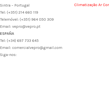
Climatização Ar Co
Sintra – Portugal
Tel: (+351) 214 660 119
Telemóvel: (+351) 964 050 309
Email: vepro@vepro.pt
ESPAÑA
Tel: (+34) 697 733 645
Email: comercialvepro@gmail.com
Siga-nos:
F
I
L
a
n
i
c
s
n
e
t
k