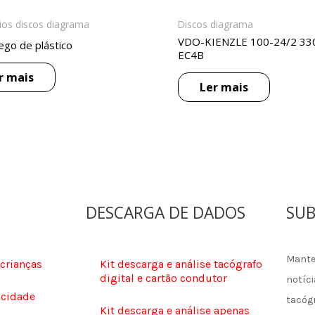
ios discos diagrama
Discos diagrama
VDO-KIENZLE 100-24/2 33
ego de plástico
EC4B
r mais
Ler mais
DESCARGA DE DADOS
SUB
Mante
 crianças
Kit descarga e análise tacógrafo
digital e cartão condutor
notíci
ocidade
tacóg
Kit descarga e análise apenas