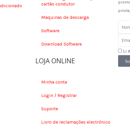
promo
cartão condutor
ndicionado
privile
Maquinas de descarga
Nom
Software
Email
Download Software
Li 
LOJA ONLINE
Su
Minha conta
Login / Registrar
Suporte
Livro de reclamações electrónico