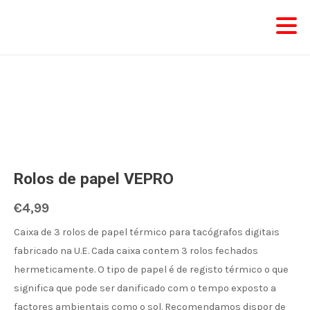
Skip
to
content
Quantidade
de
Rolos de papel VEPRO
Rolos
de
€
4,99
papel
Caixa de 3 rolos de papel térmico para tacógrafos digitais
VEPRO
fabricado na U.E. Cada caixa contem 3 rolos fechados
hermeticamente. O tipo de papel é de registo térmico o que
significa que pode ser danificado com o tempo exposto a
factores ambientais como o sol. Recomendamos dispor de