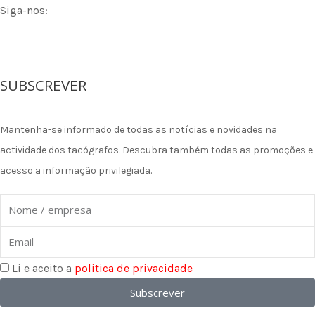
Siga-nos:
F
I
L
a
n
i
SUBSCREVER
c
s
n
Mantenha-se informado de todas as notícias e novidades na
e
t
k
actividade dos tacógrafos. Descubra também todas as promoções e
acesso a informação privilegiada.
b
a
e
Nome
o
g
d
Email
o
r
i
Li e aceito a
politica de privacidade
k
a
n
Subscrever