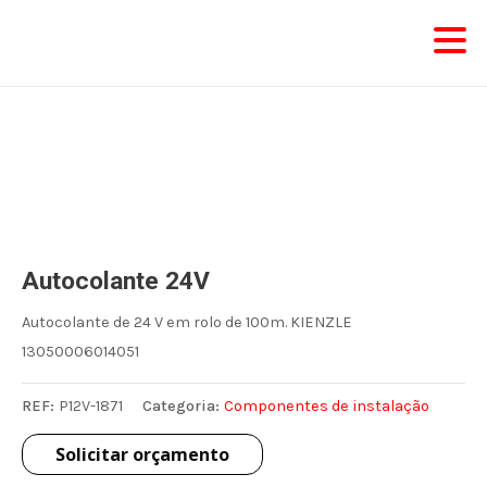
Skip
to
content
Autocolante 24V
Autocolante de 24 V em rolo de 100m. KIENZLE
13050006014051
REF:
P12V-1871
Categoria:
Componentes de instalação
Solicitar orçamento