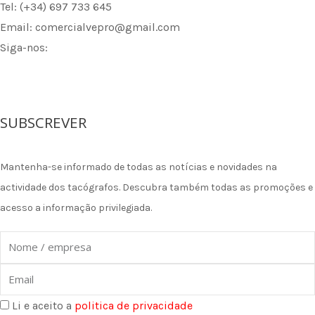
Tel: (+34) 697 733 645
Email: comercialvepro@gmail.com
Siga-nos:
F
I
L
a
n
i
SUBSCREVER
c
s
n
Mantenha-se informado de todas as notícias e novidades na
e
t
k
actividade dos tacógrafos. Descubra também todas as promoções e
acesso a informação privilegiada.
b
a
e
Nome
o
g
d
Email
o
r
i
Li e aceito a
politica de privacidade