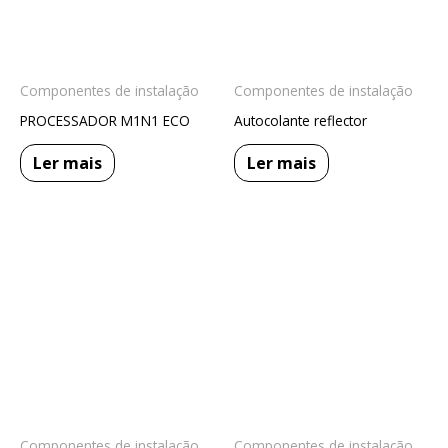
Componentes de instalação
Componentes de instalação
PROCESSADOR M1N1 ECO
Autocolante reflector
Ler mais
Ler mais
Componentes de instalação
Componentes de instalação