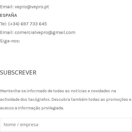
Email: vepro@vepro.pt
ESPAÑA
Tel: (+34) 697 733 645
Email: comercialvepro@gmail.com
Siga-nos:
F
I
L
a
n
i
SUBSCREVER
c
s
n
Mantenha-se informado de todas as notícias e novidades na
e
t
k
actividade dos tacógrafos. Descubra também todas as promoções e
acesso a informação privilegiada.
b
a
e
Nome
o
g
d