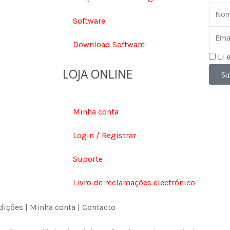
Nom
Software
Email
Download Software
Li 
LOJA ONLINE
Su
Minha conta
Login / Registrar
Suporte
Livro de reclamações electrónico
dições
|
Minha conta
|
Contacto