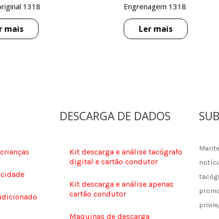
riginal 1318
Engrenagem 1318
r mais
Ler mais
DESCARGA DE DADOS
SUB
Mante
 crianças
Kit descarga e análise tacógrafo
digital e cartão condutor
notíci
ocidade
tacóg
Kit descarga e análise apenas
promo
cartão condutor
ndicionado
privile
Maquinas de descarga