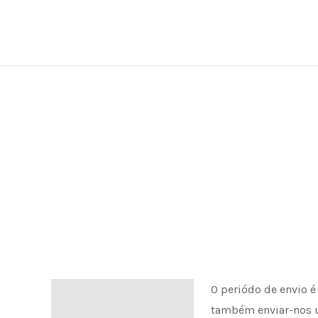
Skip
to
content
O periódo de envio é
Informação de envio
também enviar-nos 