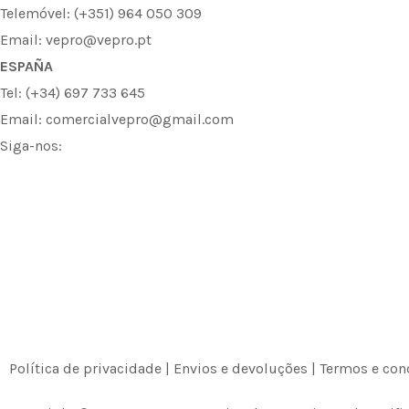
Telemóvel: (+351) 964 050 309
Email: vepro@vepro.pt
ESPAÑA
Tel: (+34) 697 733 645
Email: comercialvepro@gmail.com
Siga-nos:
F
I
L
a
n
i
c
s
n
e
t
k
b
a
e
Política de privacidade
|
Envios e devoluções
|
Termos e con