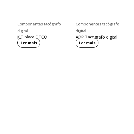
Componentes tacógrafo
Componentes tacógrafo
digital
digital
KIT placa DTCO
ADR Tacografo digital
Ler mais
Ler mais