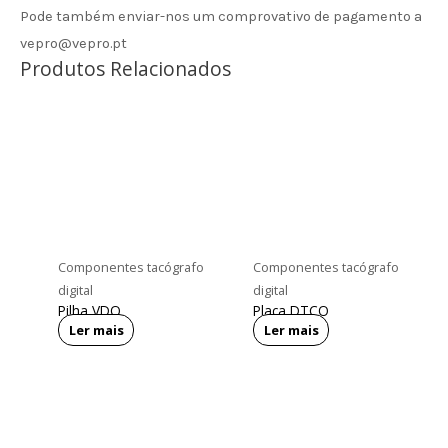
Pode também enviar-nos um comprovativo de pagamento a
vepro@vepro.pt
Produtos Relacionados
Componentes tacógrafo
Componentes tacógrafo
digital
digital
Pilha VDO
Placa DTCO
Ler mais
Ler mais