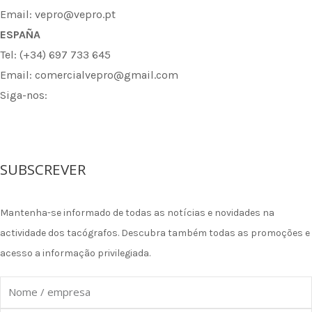
Email: vepro@vepro.pt
ESPAÑA
Tel: (+34) 697 733 645
Email: comercialvepro@gmail.com
Siga-nos:
F
I
L
a
n
i
SUBSCREVER
c
s
n
Mantenha-se informado de todas as notícias e novidades na
e
t
k
actividade dos tacógrafos. Descubra também todas as promoções e
acesso a informação privilegiada.
b
a
e
Nome
o
g
d