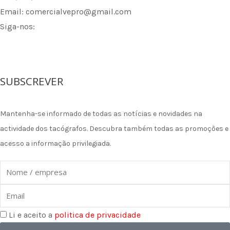
Email: comercialvepro@gmail.com
Siga-nos:
F
I
L
a
n
i
SUBSCREVER
c
s
n
Mantenha-se informado de todas as notícias e novidades na
e
t
k
actividade dos tacógrafos. Descubra também todas as promoções e
acesso a informação privilegiada.
b
a
e
Nome
o
g
d
Email
o
r
i
Li e aceito a
politica de privacidade