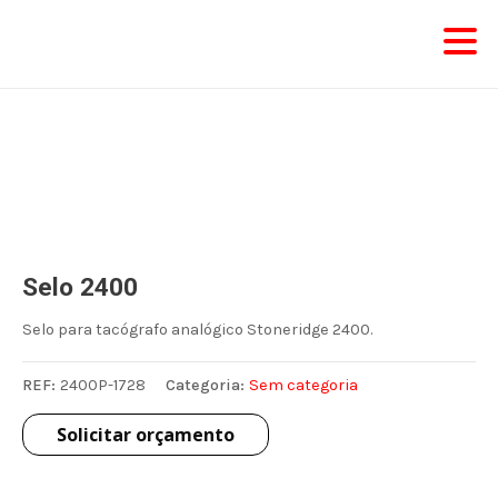
Skip
to
content
Selo 2400
Selo para tacógrafo analógico Stoneridge 2400.
REF:
2400P-1728
Categoria:
Sem categoria
Solicitar orçamento