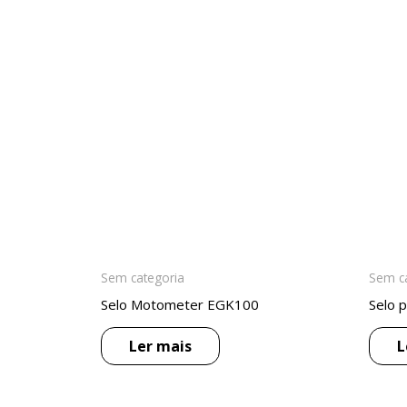
Sem categoria
Sem c
Selo Motometer EGK100
Selo p
Ler mais
L