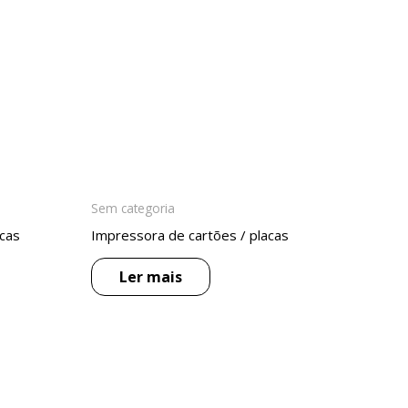
Sem categoria
acas
Impressora de cartões / placas
Ler mais