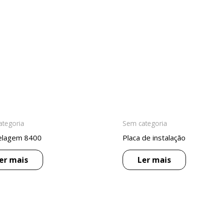
ategoria
Sem categoria
elagem 8400
Placa de instalação
er mais
Ler mais