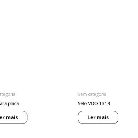
ategoria
Sem categoria
ara placa
Selo VDO 1319
er mais
Ler mais