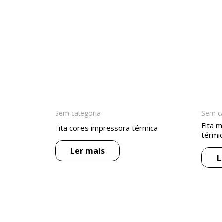
Sem categoria
Sem c
Fita 
Fita cores impressora térmica
térmi
Ler mais
L