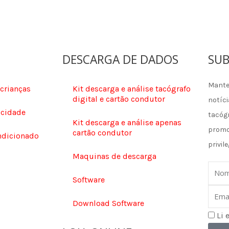
DESCARGA DE DADOS
SUB
Mante
 crianças
Kit descarga e análise tacógrafo
digital e cartão condutor
notíci
ocidade
tacóg
Kit descarga e análise apenas
promo
cartão condutor
ndicionado
privile
Maquinas de descarga
Nom
Software
Email
Download Software
Li 