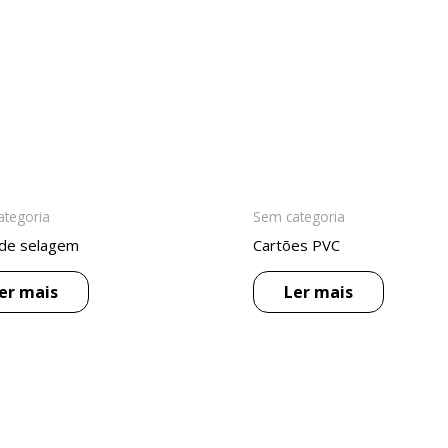
ategoria
Sem categoria
 de selagem
Cartões PVC
er mais
Ler mais