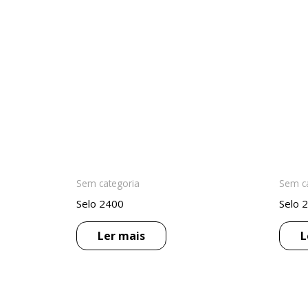
Sem categoria
Sem c
Selo 2400
Selo 
Ler mais
L