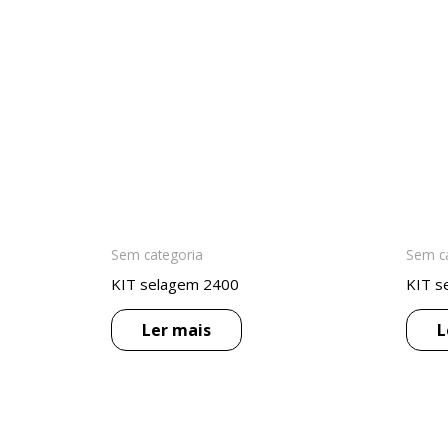
Sem categoria
Sem c
KIT selagem 2400
KIT s
Ler mais
L