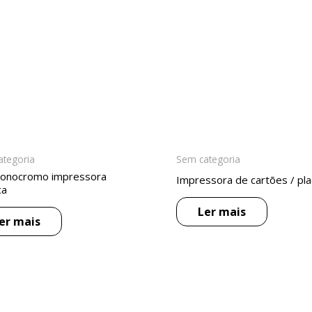
ategoria
Sem categoria
monocromo impressora
Impressora de cartões / pl
ca
Ler mais
er mais