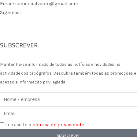
Email: comercialvepro@gmail.com
Siga-nos:
F
I
L
a
n
i
SUBSCREVER
c
s
n
Mantenha-se informado de todas as notícias e novidades na
e
t
k
actividade dos tacógrafos. Descubra também todas as promoções e
acesso a informação privilegiada.
b
a
e
Nome
o
g
d
Email
o
r
i
Li e aceito a
politica de privacidade
Subscrever