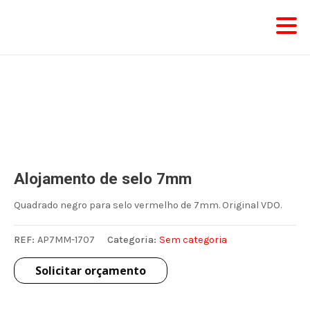
Skip
to
content
Alojamento de selo 7mm
Quadrado negro para selo vermelho de 7mm. Original VDO.
REF:
AP7MM-1707
Categoria:
Sem categoria
Solicitar orçamento